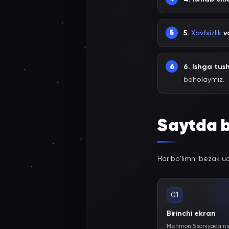
5.
Xavfsizlik
va
6. Ishga tush
baholaymiz.
Saytda b
Har bo'limni bezak u
01
Birinchi ekran
Mehmon 5 soniyada nim