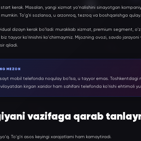
z start kerak. Masalan, yangi xizmat yo'nalishini sinayotgan kompa
hi mumkin. To'g'ri sozlansa, u arzonroq, tezroq va boshqarishga qulay.
idual dizayn kerak bo'ladi: murakkab xizmat, premium segment, o'z 
iz tayyor ko'rinishni ko'chirmaymiz. Mijozning ovozi, savdo jarayoni 
ir qiladi.
ING MEZON
sayt mobil telefonda noqulay bo'lsa, u tayyor emas. Toshkentdagi 
viloyatdan kirgan xaridor ham sahifani telefonda ko'rishi ehtimoli yu
iyani vazifaga qarab tanlay
yo'q. To'g'ri asos keyingi xarajatlarni ham kamaytiradi.