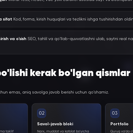
 sifat
Kod, forma, kirish huquqlari va tezlikni ishga tushirishdan oldi
irish va o'sish
SEO, tahlil va qo'llab-quvvatlashni ulab, saytni real na
o'lishi kerak bo'lgan qismlar
chun emas, aniq savolga javob berishi uchun qo'shamiz.
02
03
Savol-javob bloki
Portfolio
a taklif
Narx, muddat va kafolat bo'yicha
Quruq va'da o'