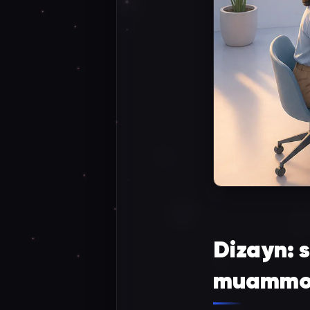
Dizayn: 
muamm