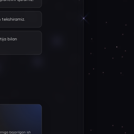
n tekshiramiz.
tija bilan
rniga bajarilgan ish