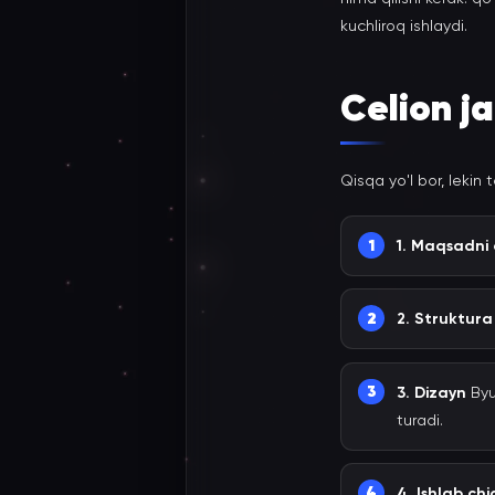
kuchliroq ishlaydi.
Celion j
Qisqa yo'l bor, lekin 
1. Maqsadni
2. Struktura
3. Dizayn
Byu
turadi.
4. Ishlab chi