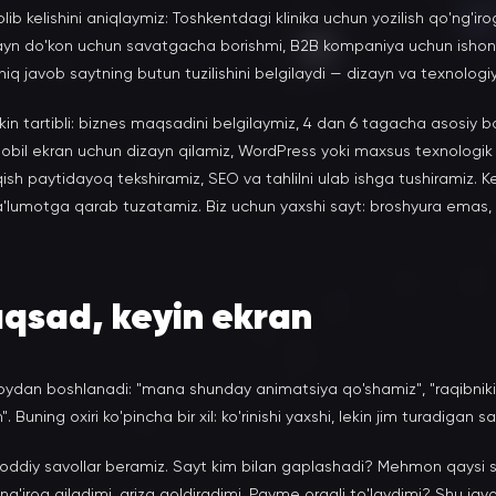
ib kelishini aniqlaymiz: Toshkentdagi klinika uchun yozilish qo'ng'irog
yn do'kon uchun savatgacha borishmi, B2B kompaniya uchun ishonch
q javob saytning butun tuzilishini belgilaydi — dizayn va texnologi
kin tartibli: biznes maqsadini belgilaymiz, 4 dan 6 tagacha asosiy b
mobil ekran uchun dizayn qilamiz, WordPress yoki maxsus texnologi
hiqish paytidayoq tekshiramiz, SEO va tahlilni ulab ishga tushiramiz. K
'lumotga qarab tuzatamiz. Biz uchun yaxshi sayt: broshyura emas,
qsad, keyin ekran
 joydan boshlanadi: "mana shunday animatsiya qo'shamiz", "raqibniki
. Buning oxiri ko'pincha bir xil: ko'rinishi yaxshi, lekin jim turadigan sa
 oddiy savollar beramiz. Sayt kim bilan gaplashadi? Mehmon qaysi s
'ng'iroq qiladimi, ariza qoldiradimi, Payme orqali to'laydimi? Shu jav