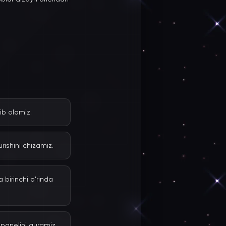
ib olamiz.
ishini chizamiz.
 birinchi o'rinda
panelini quramiz.