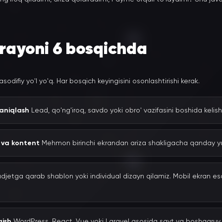
arayoni 6 bosqichda
tasodifiy yo'l yo'q. Har bosqich keyingisini osonlashtirishi kerak.
 aniqlash
Lead, qo'ng'iroq, savdo yoki obro' vazifasini boshida kelish
 va kontent
Mehmon birinchi ekrandan ariza shakligacha qanday yur
djetga qarab shablon yoki individual dizayn qilamiz. Mobil ekran esa
qish
WordPress, React, Vue yoki Laravel asosida sayt va boshqaruv 