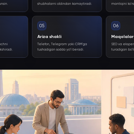
unsin.
shubhalarni oldindan kamaytiradi.
mantiqini ko'rs
05
06
Ariza shakli
Maqolalar
nchni
Telefon, Telegram yoki CRM'ga
SEO va eksper
kshiradi.
tushadigan sodda yo'l beradi.
turadigan bo'l