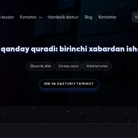
a keyslar
Xizmatlar
Hamkorlik dasturi
Blog
Kontaktlar
U
 qanday quradi: birinchi xabardan is
июл 06, 2026
6 daq. o'qish
240 ko'rishlar
VEB VA DASTURIY TA'MINOT