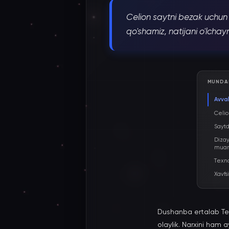
Celion saytni bezak uchun e
qo'shamiz, natijani o'lch
MUNDA
Avva
Celio
Saytd
Dizay
mua
Texno
Xavfs
Dushanba ertalab Teleg
olaylik. Narxini ham 