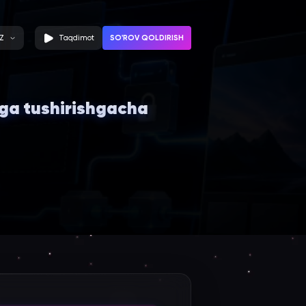
SO'ROV QOLDIRISH
Z
Taqdimot
hga tushirishgacha