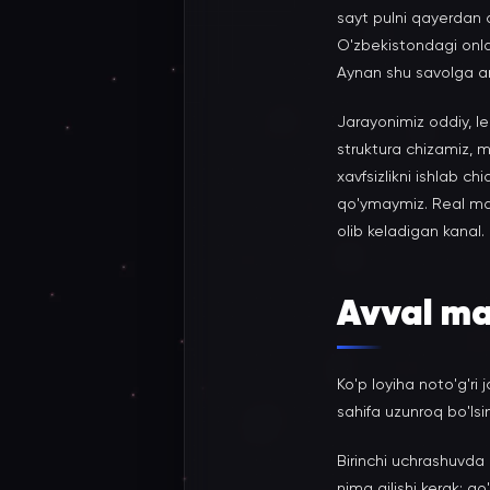
sayt pulni qayerdan ol
O'zbekistondagi onla
Aynan shu savolga ani
Jarayonimiz oddiy, le
struktura chizamiz, 
xavfsizlikni ishlab c
qo'ymaymiz. Real ma
olib keladigan kanal.
Avval ma
Ko'p loyiha noto'g'ri
sahifa uzunroq bo'lsin"
Birinchi uchrashuvda
nima qilishi kerak: qo