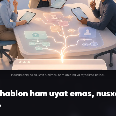
Maqsad aniq bo'lsa, sayt tuzilmasi ham aniqroq va foydaliroq bo'ladi.
shablon ham uyat emas, nusx
o