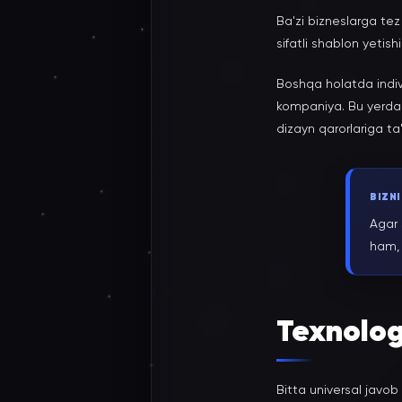
Ba'zi bizneslarga te
sifatli shablon yetis
Boshqa holatda indiv
kompaniya. Bu yerda b
dizayn qarorlariga ta's
BIZN
Agar 
ham, 
Texnolog
Bitta universal javob 