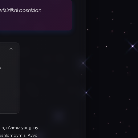
vfsizlikni boshidan
i
in, o'zimiz yangilay
 boshlamaymiz. Avval