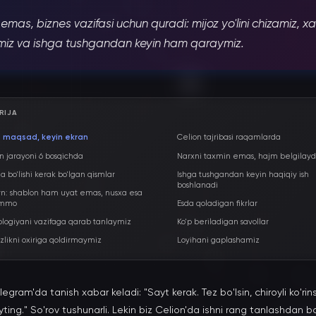
mas, biznes vazifasi uchun quradi: mijoz yo'lini chizamiz, xa
aymiz va ishga tushgandan keyin ham qaraymiz.
RIJA
l maqsad, keyin ekran
Celion tajribasi raqamlarda
n jarayoni 6 bosqichda
Narxni taxmin emas, hajm belgilayd
a bo'lishi kerak bo'lgan qismlar
Ishga tushgandan keyin haqiqiy ish
boshlanadi
n: shablon ham uyat emas, nusxa esa
mmo
Esda qoladigan fikrlar
logiyani vazifaga qarab tanlaymiz
Ko'p beriladigan savollar
izlikni oxiriga qoldirmaymiz
Loyihani gaplashamiz
ram'da tanish xabar keladi: "Sayt kerak. Tez bo'lsin, chiroyli ko'rins
ayting." So'rov tushunarli. Lekin biz Celion'da ishni rang tanlashdan