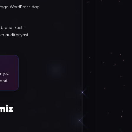
niyaga WordPress'dagi
brendi kuchli
va auditoriyasi
mijoz
qori.
miz