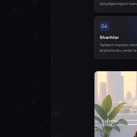
qilayotganingizni tush
04
Sharhlar
Toshkent mijozlari isho
ko'pincha shu yerda te