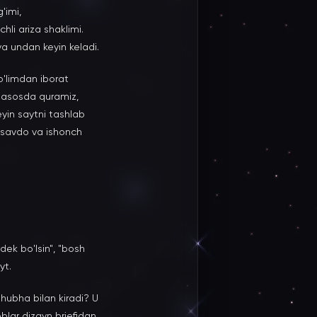
'imi,
li ariza shaklimi.
ya undan keyin keladi.
o'limdan iborat
k asosda quramiz,
eyin saytni tashlab
 savdo va ishonch
dek bo'lsin", "bosh
yt.
hubha bilan kiradi? U
oblar dizayn briefidan