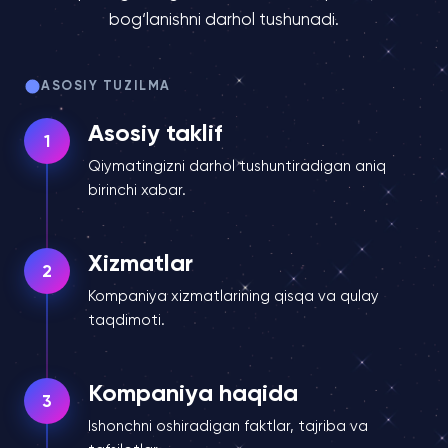
bog‘lanishni darhol tushunadi.
ASOSIY TUZILMA
Asosiy taklif
1
Qiymatingizni darhol tushuntiradigan aniq
birinchi xabar.
Xizmatlar
2
Kompaniya xizmatlarining qisqa va qulay
taqdimoti.
Kompaniya haqida
3
Ishonchni oshiradigan faktlar, tajriba va