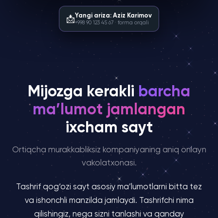
Yangi ariza: Aziz Karimov
📩
+998 90 123 45 67 · forma orqali
Mijozga kerakli
barcha
ma’lumot jamlangan
ixcham sayt
Ortiqcha murakkabliksiz kompaniyaning aniq onlayn
vakolatxonasi.
Tashrif qog‘ozi sayt asosiy ma’lumotlarni bitta tez
va ishonchli manzilda jamlaydi. Tashrifchi nima
qilishingiz, nega sizni tanlashi va qanday