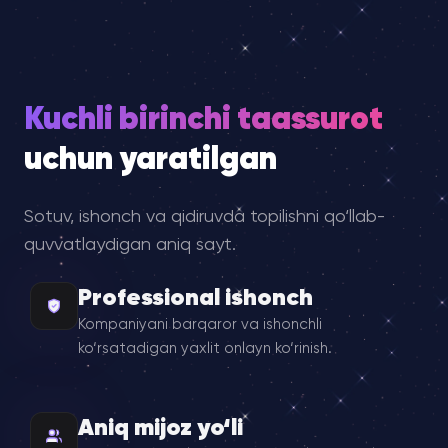
Kuchli birinchi taassurot
uchun yaratilgan
Sotuv, ishonch va qidiruvda topilishni qo‘llab-
quvvatlaydigan aniq sayt.
Professional ishonch
Kompaniyani barqaror va ishonchli
ko‘rsatadigan yaxlit onlayn ko‘rinish.
Aniq mijoz yo‘li