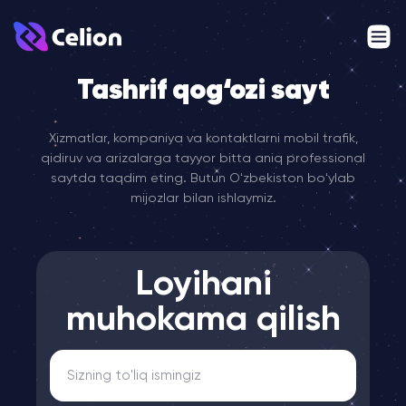
Tashrif qog‘ozi sayt
Xizmatlar, kompaniya va kontaktlarni mobil trafik,
qidiruv va arizalarga tayyor bitta aniq professional
saytda taqdim eting. Butun Oʻzbekiston boʻylab
mijozlar bilan ishlaymiz.
Loyihani
muhokama qilish