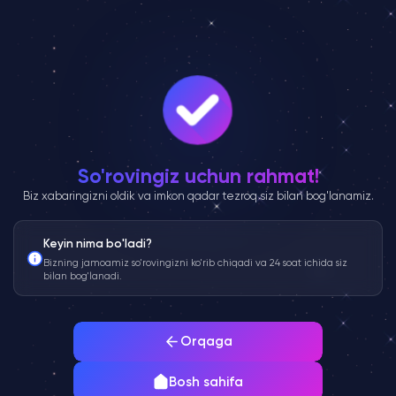
So'rovingiz uchun rahmat!
Biz xabaringizni oldik va imkon qadar tezroq siz bilan bog'lanamiz.
Keyin nima bo'ladi?
Bizning jamoamiz so'rovingizni ko'rib chiqadi va 24 soat ichida siz
bilan bog'lanadi.
Orqaga
Bosh sahifa