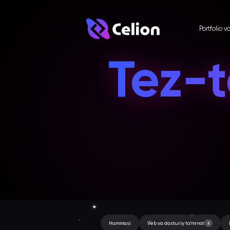
Portfolio v
Tez-t
Hammasi
Veb va dasturiy ta'minot
2