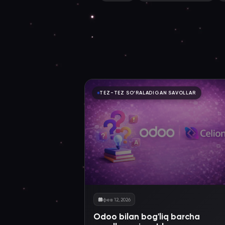
TEZ-TEZ SO‘RALADIGAN SAVOLLAR
фев 12, 2026
Odoo bilan bog'liq barcha