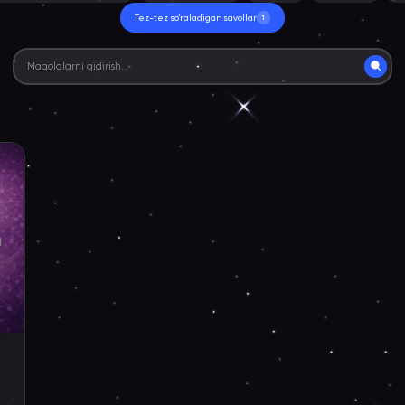
Tez-tez so‘raladigan savollar
1