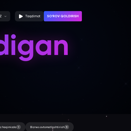
SO'ROV QOLDIRISH
Z
Taqdimot
adigan
iz haqimizda
1
Biznes avtomatlashtirish
5