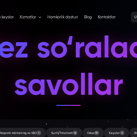
a keyslar
Xizmatlar
Hamkorlik dasturi
Blog
Kontaktlar
U
ez so‘ral
savollar
Raqamli marketing va SEO
1
Sun'iy Intellekt
12
Odoo
19
Keyslar
3
B