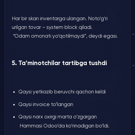
Har bir skan inventarga ulangan. Noto‘g‘ri
urilgan tovar – system block qiladi.
“Odam omonati yo‘qotilmaydi”, deydi egasi.
5. Ta’minotchilar tartibga tushdi
Qaysi yetkazib beruvchi qachon keldi
Qaysi invoice to‘langan
Qaysi narx oxirgi marta o‘zgargan
Hammasi Odoo’da ko‘rinadigan bo‘ldi.