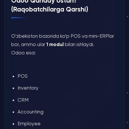
Odoo Qanday Ustun?
(Raqobatchilarga Qarshi)
O‘zbekiston bozorida ko‘p POS va mini-ERPlar
bor, ammo ular
1 modul
bilan ishlaydi.
Odoo esa:
POS
Inventory
CRM
Accounting
Employee