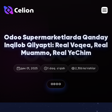
Odoo Supermarketlarda Qanday
Inqilob Qilyapti: Real Voqea, Real
Muammo, Real YeChim
дек 01, 2025
1 daq. o'qish
2,306 ko'rishlar
ODOO