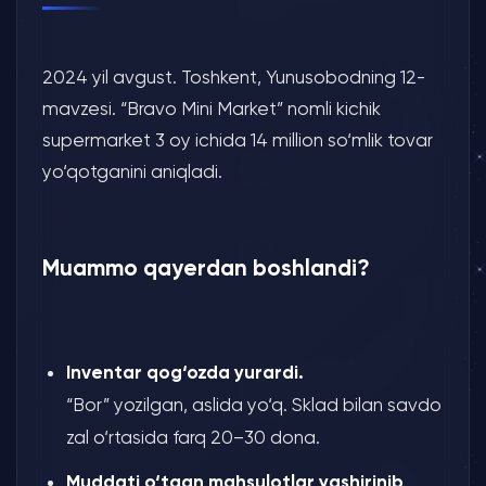
2024 yil avgust. Toshkent, Yunusobodning 12-
mavzesi. “Bravo Mini Market” nomli kichik
supermarket 3 oy ichida 14 million so‘mlik tovar
yo‘qotganini aniqladi.
Muammo qayerdan boshlandi?
Inventar qog‘ozda yurardi.
“Bor” yozilgan, aslida yo‘q. Sklad bilan savdo
zal o‘rtasida farq 20–30 dona.
Muddati o‘tgan mahsulotlar yashirinib