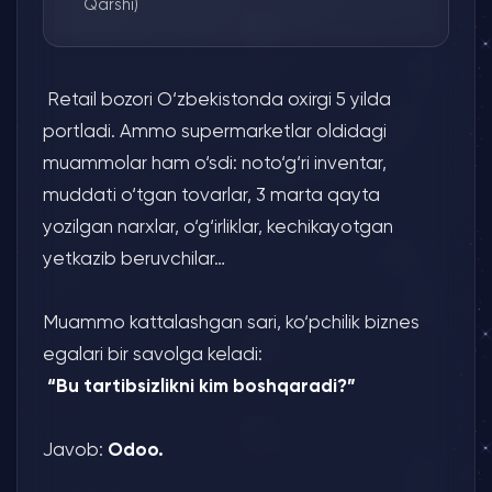
Qarshi)
Retail bozori O‘zbekistonda oxirgi 5 yilda
portladi. Ammo supermarketlar oldidagi
muammolar ham o‘sdi: noto‘g‘ri inventar,
muddati o‘tgan tovarlar, 3 marta qayta
yozilgan narxlar, o‘g‘irliklar, kechikayotgan
yetkazib beruvchilar…
Muammo kattalashgan sari, ko‘pchilik biznes
egalari bir savolga keladi:
“Bu tartibsizlikni kim boshqaradi?”
Javob:
Odoo.