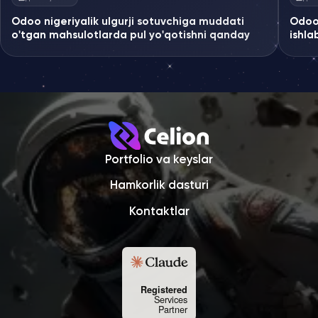
Odoo nigeriyalik ulgurji sotuvchiga muddati
Odoo 
o'tgan mahsulotlarda pul yo'qotishni qanday
ishla
to'xtatishga yordam berdi
Portfolio va keyslar
Hamkorlik dasturi
Kontaktlar