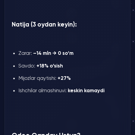
Natija (3 oydan keyin):
Zarar:
–14 mln → 0 so‘m
Savdo:
+18% o‘sish
Mijozlar qaytishi:
+27%
Ishchilar almashinuvi:
keskin kamaydi