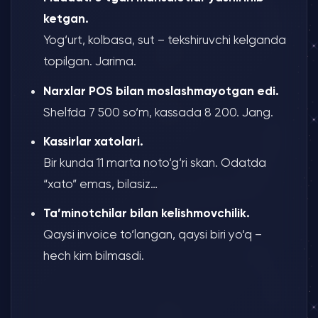
ketgan.
Yog‘urt, kolbasa, sut – tekshiruvchi kelganda
topilgan. Jarima.
Narxlar POS bilan moslashmayotgan edi.
Shelfda 7 500 so‘m, kassada 8 200. Jang.
Kassirlar xatolari.
Bir kunda 11 marta noto‘g‘ri skan. Odatda
“xato” emas, bilasiz…
Ta’minotchilar bilan kelishmovchilik.
Qaysi invoice to‘langan, qaysi biri yo‘q –
hech kim bilmasdi.