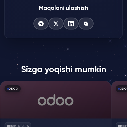
Maqolani ulashish
Sizga yoqishi mumkin
ODOO
ODO
дек 05, 2025
дек