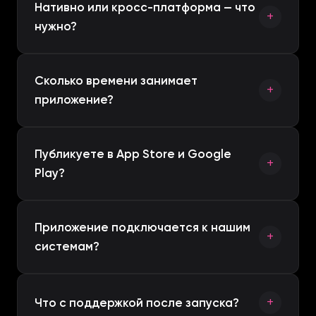
Нативно или кросс-платформа — что
нужно?
Зависит от требований к
Сколько времени занимает
производительности, бюджета и сроков.
приложение?
Рекомендуем подходящий подход (нативно,
Flutter или React Native) под ваш случай.
Сфокусированное приложение — обычно 8–
Публикуете в App Store и Google
14 недель; крупные многоролевые или
Play?
финтех — дольше. Объём и этапы согласуем
заранее.
Да — готовим материалы для сторов,
Приложение подключается к нашим
отправляем и проходим ревью, публикуем
системам?
под вашими или нашими аккаунтами.
Да. Делаем бэкенд и интегрируем с Odoo,
CRM, платежами и другими системами.
Что с поддержкой после запуска?