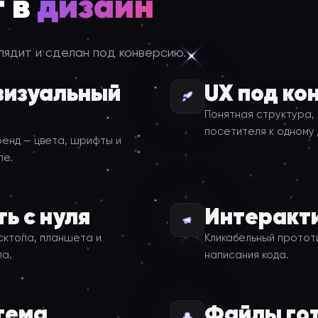
т в
дизайн
лядит и сделан под конверсию.
визуальный
UX под ко
Понятная структура, 
посетителя к одному 
ренд — цвета, шрифты и
ле.
ь с нуля
Интеракт
сктопа, планшета и
Кликабельный протот
ла.
написания кода.
тема
Файлы гот