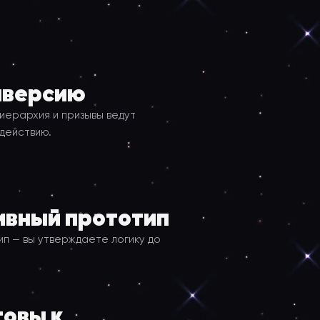
нверсию
иерархия и призывы ведут
действию.
ивный прототип
ип — вы утверждаете логику до
овы к