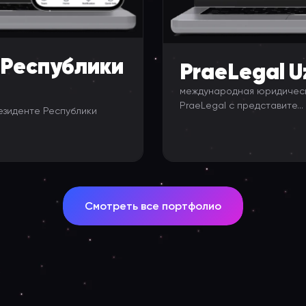
 Республики
PraeLegal U
международная юридическа
PraeLegal с представите...
езиденте Республики
Смотреть все портфолио