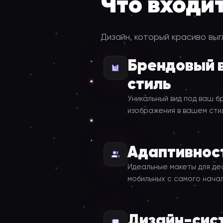
Что входи
Дизайн, который красиво выг
Брендовый 
стиль
Уникальный вид под ваш б
изображения в вашем сти
Адаптивност
Идеальные макеты для де
мобильных с самого нача
Дизайн-сис