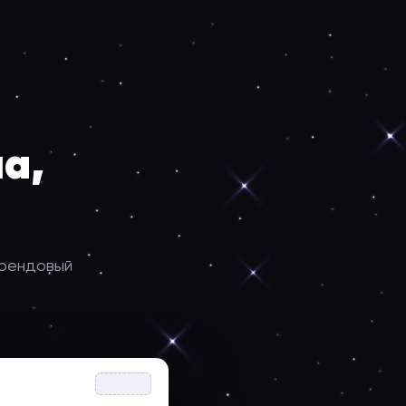
а,
брендовый